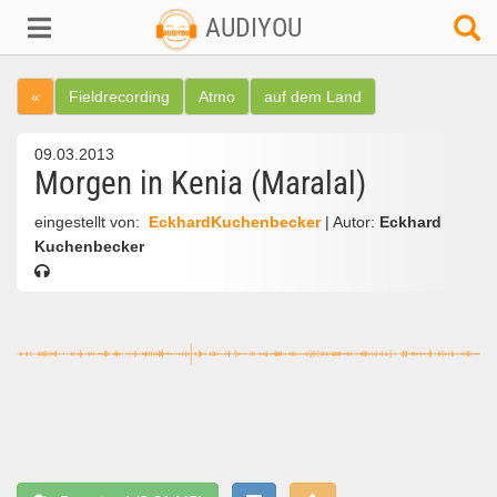
AUDIYOU
«
Fieldrecording
Atmo
auf dem Land
09.03.2013
Morgen in Kenia (Maralal)
eingestellt von:
EckhardKuchenbecker
| Autor:
Eckhard
Kuchenbecker