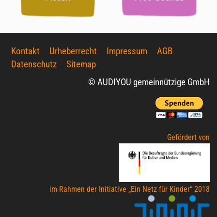
Kontakt
Urheberrecht
Impressum
AGB
Datenschutz
Sitemap
© AUDIYOU gemeinnützige GmbH
Gefördert von
im Rahmen der Initiative „Ein Netz für Kinder“ 2018