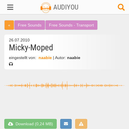
AUDIYOU
«
Free Sounds
Free Sounds - Transport
26.07.2010
Micky-Moped
eingestellt von:
naabie
| Autor:
naabie
Download (0,24 MB)