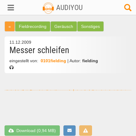
AUDIYOU
«
Fieldrecording
Geräusch
Sonstiges
11.12.2009
Messer schleifen
eingestellt von:
0101fielding
| Autor:
fielding
Download (0,94 MB)