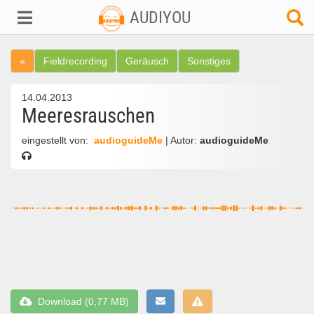
AUDIYOU
«
Fieldrecording
Geräusch
Sonstiges
14.04.2013
Meeresrauschen
eingestellt von:
audioguideMe
| Autor:
audioguideMe
Download (0,77 MB)