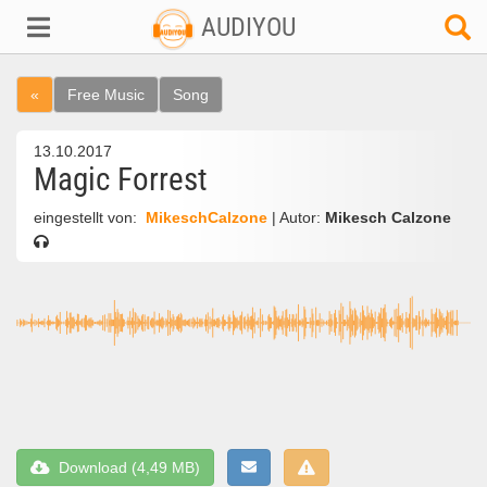
AUDIYOU
«
Free Music
Song
13.10.2017
Magic Forrest
eingestellt von:
MikeschCalzone
| Autor:
Mikesch Calzone
Download (4,49 MB)