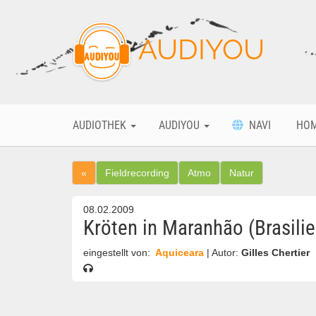
AUDIYOU
AUDIOTHEK
AUDIYOU
NAVI
HO
«
Fieldrecording
Atmo
Natur
08.02.2009
Kröten in Maranhão (Brasilie
eingestellt von:
Aquiceara
| Autor:
Gilles Chertier