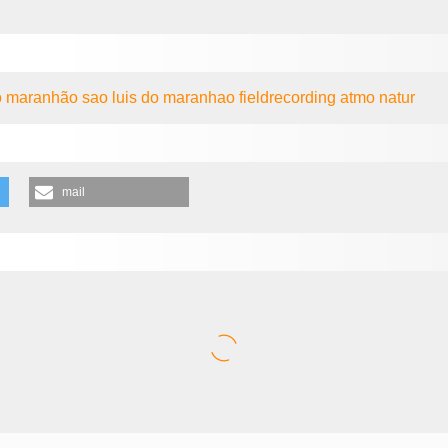
do maranhão
sao luis do maranhao
fieldrecording
atmo
natur
mail