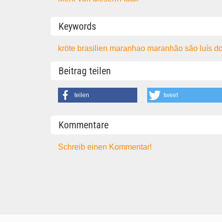
Keywords
kröte
brasilien
maranhao
maranhão
são luís 
Beitrag teilen
teilen
tweet
Kommentare
Schreib einen Kommentar!