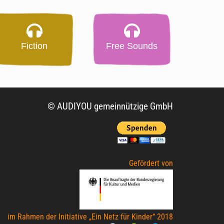
Fiction
Free Sounds
© AUDIYOU gemeinnützige GmbH
Gefördert von
im Rahmen der Initiative „Ein Netz für Kinder“ 2018