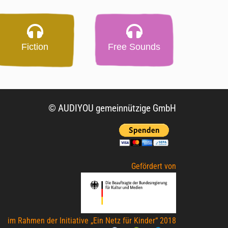
Fiction
Free Sounds
© AUDIYOU gemeinnützige GmbH
Gefördert von
im Rahmen der Initiative „Ein Netz für Kinder“ 2018