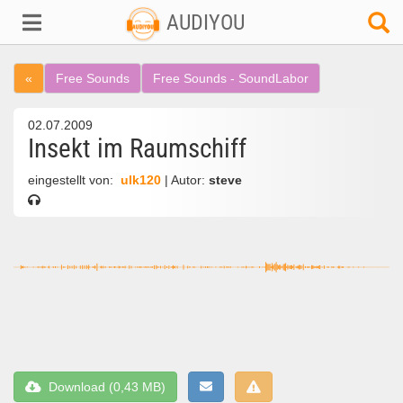
AUDIYOU
«
Free Sounds
Free Sounds - SoundLabor
02.07.2009
Insekt im Raumschiff
eingestellt von:
ulk120
| Autor:
steve
Download (0,43 MB)