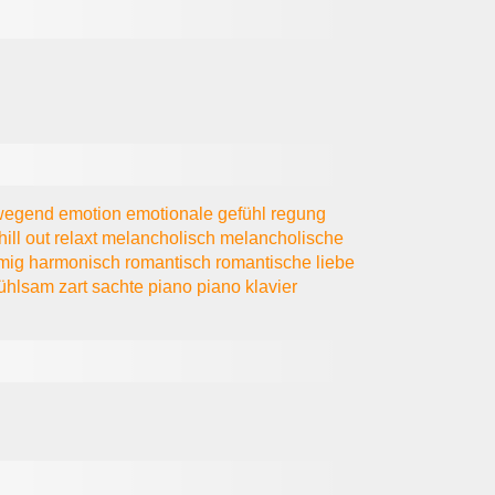
wegend
emotion
emotionale
gefühl
regung
hill out
relaxt
melancholisch
melancholische
mmig
harmonisch
romantisch
romantische
liebe
fühlsam
zart
sachte
piano piano
klavier