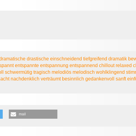
dramatische
drastische
einschneidend
tiefgreifend
dramatik
be
spannt
entspannte
entspannung
entspannend
chillout
relaxed
c
oll
schwermütig
tragisch
melodiös
melodisch
wohlklingend
sti
dacht
nachdenklich
verträumt
besinnlich
gedankenvoll
sanft
ein
mail