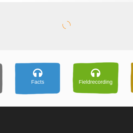
Facts
Fieldrecording