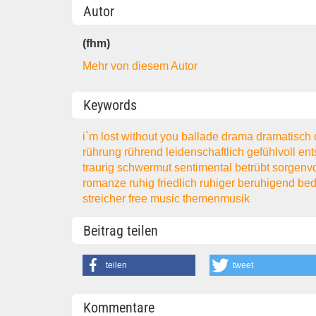
Autor
(fhm)
Mehr von diesem Autor
Keywords
i`m lost without you
ballade
drama
dramatisch
rührung
rührend
leidenschaftlich
gefühlvoll
ent
traurig
schwermut
sentimental
betrübt
sorgenv
romanze
ruhig
friedlich
ruhiger
beruhigend
be
streicher
free music
themenmusik
Beitrag teilen
teilen
tweet
Kommentare