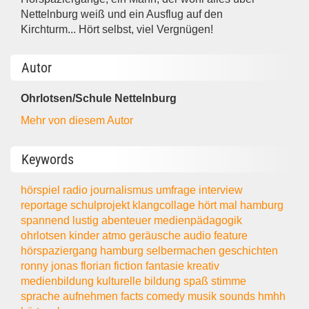
Nettelnburg weiß und ein Ausflug auf den
Kirchturm... Hört selbst, viel Vergnügen!
Autor
Ohrlotsen/Schule Nettelnburg
Mehr von diesem Autor
Keywords
hörspiel
radio
journalismus
umfrage
interview
reportage
schulprojekt
klangcollage
hört mal hamburg
spannend
lustig
abenteuer
medienpädagogik
ohrlotsen
kinder
atmo
geräusche
audio
feature
hörspaziergang
hamburg
selbermachen
geschichten
ronny
jonas
florian
fiction
fantasie
kreativ
medienbildung
kulturelle bildung
spaß
stimme
sprache
aufnehmen
facts
comedy
musik
sounds
hmhh