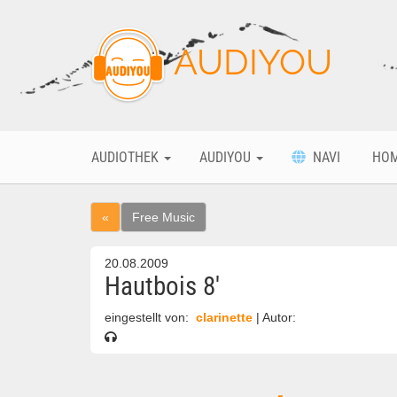
AUDIYOU
AUDIOTHEK
AUDIYOU
NAVI
HO
«
Free Music
20.08.2009
Hautbois 8'
eingestellt von:
clarinette
| Autor: