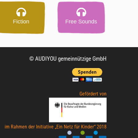
Fiction
Free Sounds
© AUDIYOU gemeinnützige GmbH
Gefördert von
im Rahmen der Initiative „Ein Netz für Kinder“ 2018