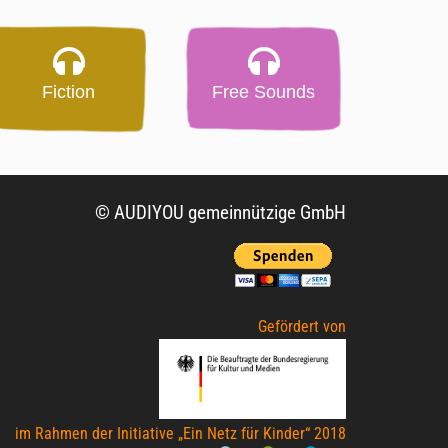
Fiction
Free Sounds
© AUDIYOU gemeinnützige GmbH
Gefördert von
im Rahmen der Initiative „Ein Netz für Kinder“ 2018