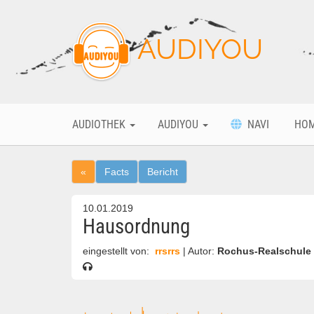
AUDIYOU
AUDIOTHEK
AUDIYOU
NAVI
HO
«
Facts
Bericht
10.01.2019
Hausordnung
eingestellt von:
rrsrrs
| Autor:
Rochus-Realschule 