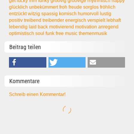
get lucky
fhm
funky
groovig
groovige
rhythmisch
happy
glücklich
unbekümmert
froh
freude
sorglos
fröhlich
entzückt
witzig
spassig
komisch
humorvoll
lustig
positiv
treibend
treibender
energisch
verspielt
lebhaft
lebendig
laid back
motivierend
motivation
anregend
optimistisch
soul
funk
free music
themenmusik
Beitrag teilen
Kommentare
Schreib einen Kommentar!