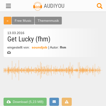
AUDIYOU
«
Free Music
Themenmusik
13.03.2016
Get Lucky (fhm)
eingestellt von:
soundjob
| Autor:
fhm
Download (5,23 MB)