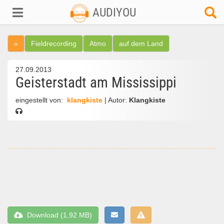
AUDIYOU
«
Fieldrecording
Atmo
auf dem Land
27.09.2013
Geisterstadt am Mississippi
eingestellt von:
klangkiste
| Autor:
Klangkiste
Download (1,92 MB)