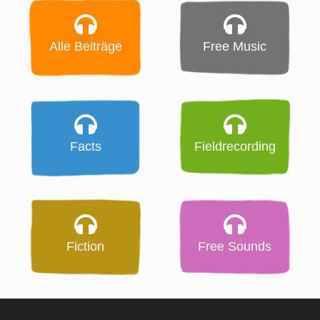
Alle Beiträge
Free Music
Facts
Fieldrecording
Fiction
Free Sounds