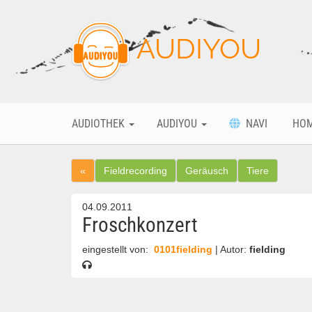
AUDIYOU
AUDIOTHEK
AUDIYOU
NAVI
HO
«
Fieldrecording
Geräusch
Tiere
04.09.2011
Froschkonzert
eingestellt von:
0101fielding
| Autor:
fielding