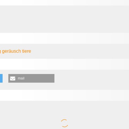
g
geräusch
tiere
mail