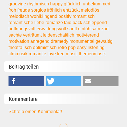
groovige
rhythmisch
happy
glücklich
unbekümmert
froh
freude
sorglos
fröhlich
entzückt
melodiös
melodisch
wohlklingend
positiv
romantisch
romantische
liebe
romanze
laid back
schleppend
hoffnungsvoll
erwartungsvoll
sanft
einfühlsam
zart
sachte
verträumt
leidenschaftlich
motivierend
motivation
anregend
dramedy
monumental
gewaltig
theatralisch
optimistisch
retro
pop
easy listening
filmmusik
romance
love
free music
themenmusik
Beitrag teilen
Kommentare
Schreib einen Kommentar!