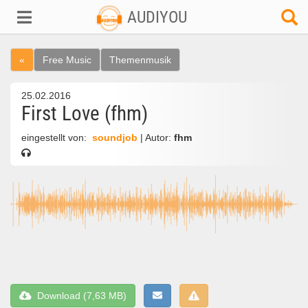
AUDIYOU
«
Free Music
Themenmusik
25.02.2016
First Love (fhm)
eingestellt von:
soundjob
| Autor:
fhm
Download (7,63 MB)