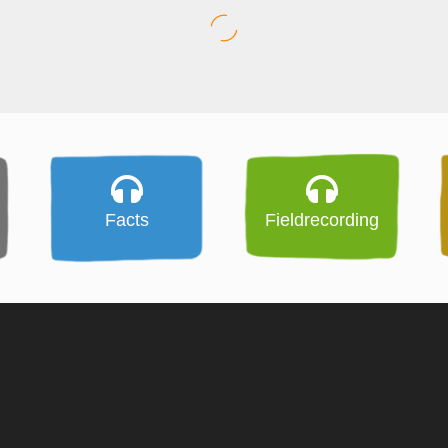
Facts
Fieldrecording