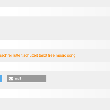
eschrei
rüttelt
schüttelt
tanzt
free music
song
mail