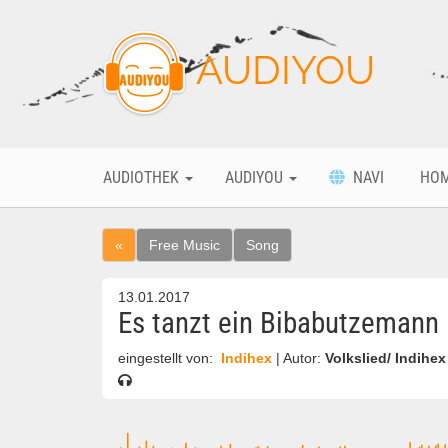
AUDIYOU
AUDIOTHEK
AUDIYOU
NAVI
HO
«
Free Music
Song
13.01.2017
Es tanzt ein Bibabutzemann
eingestellt von:
Indihex
| Autor:
Volkslied/ Indihex