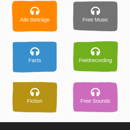
Alle Beiträge
Free Music
Facts
Fieldrecording
Fiction
Free Sounds