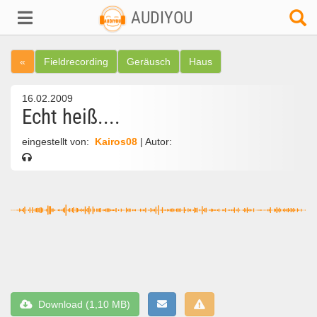
AUDIYOU
«
Fieldrecording
Geräusch
Haus
16.02.2009
Echt heiß....
eingestellt von:
Kairos08
| Autor:
Download (1,10 MB)