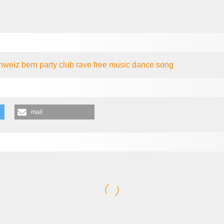
hweiz
bern
party
club
rave
free music
dance
song
mail