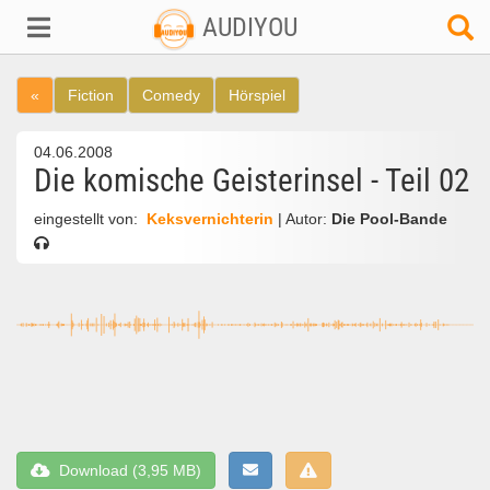
AUDIYOU
«
Fiction
Comedy
Hörspiel
04.06.2008
Die komische Geisterinsel - Teil 02
eingestellt von:
Keksvernichterin
| Autor:
Die Pool-Bande
Download (3,95 MB)