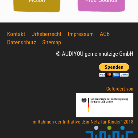
Kontakt
Urheberrecht
Impressum
AGB
Datenschutz
Sitemap
© AUDIYOU gemeinnützige GmbH
Gefördert von
im Rahmen der Initiative „Ein Netz für Kinder“ 2018