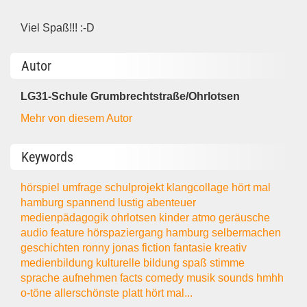
Viel Spaß!!! :-D
Autor
LG31-Schule Grumbrechtstraße/Ohrlotsen
Mehr von diesem Autor
Keywords
hörspiel
umfrage
schulprojekt
klangcollage
hört mal
hamburg spannend
lustig
abenteuer
medienpädagogik
ohrlotsen
kinder
atmo
geräusche
audio
feature
hörspaziergang
hamburg
selbermachen
geschichten
ronny
jonas
fiction
fantasie
kreativ
medienbildung
kulturelle bildung
spaß
stimme
sprache
aufnehmen
facts
comedy
musik
sounds
hmhh
o-töne
allerschönste
platt
hört mal...