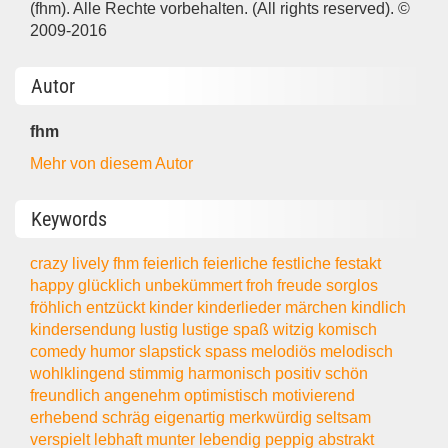
(fhm). Alle Rechte vorbehalten. (All rights reserved). ©
2009-2016
Autor
fhm
Mehr von diesem Autor
Keywords
crazy lively
fhm
feierlich
feierliche
festliche
festakt
happy
glücklich
unbekümmert
froh
freude
sorglos
fröhlich
entzückt
kinder
kinderlieder
märchen
kindlich
kindersendung
lustig
lustige
spaß
witzig
komisch
comedy
humor
slapstick
spass
melodiös
melodisch
wohlklingend
stimmig
harmonisch
positiv
schön
freundlich
angenehm
optimistisch
motivierend
erhebend
schräg
eigenartig
merkwürdig
seltsam
verspielt
lebhaft
munter
lebendig
peppig
abstrakt