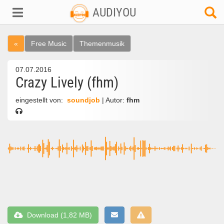
AUDIYOU
«
Free Music
Themenmusik
07.07.2016
Crazy Lively (fhm)
eingestellt von:
soundjob
| Autor:
fhm
Download (1,82 MB)