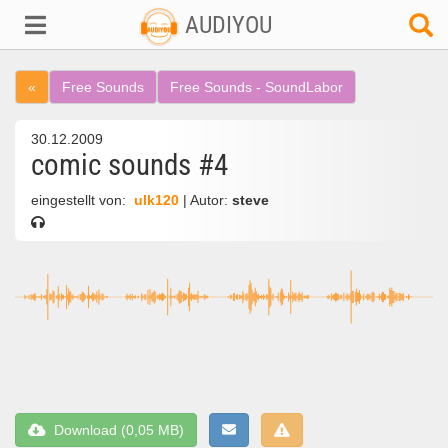
AUDIYOU
«
Free Sounds
Free Sounds - SoundLabor
30.12.2009
comic sounds #4
eingestellt von:
ulk120
| Autor:
steve
Download (0,05 MB)