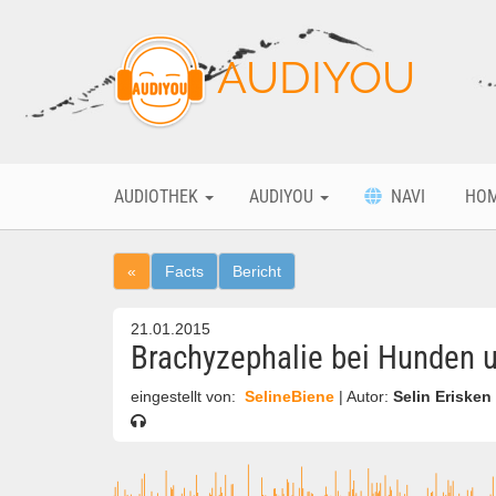
AUDIYOU
AUDIOTHEK
AUDIYOU
NAVI
HO
«
Facts
Bericht
21.01.2015
Brachyzephalie bei Hunden 
eingestellt von:
SelineBiene
| Autor:
Selin Erisken