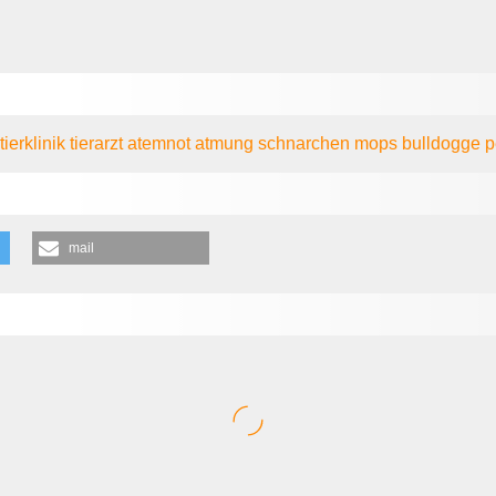
z
tierklinik
tierarzt
atemnot
atmung
schnarchen
mops
bulldogge
p
mail