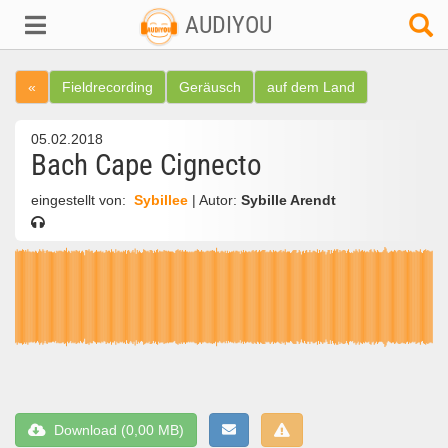
AUDIYOU
«
Fieldrecording
Geräusch
auf dem Land
05.02.2018
Bach Cape Cignecto
eingestellt von:
Sybillee
| Autor:
Sybille Arendt
Download (0,00 MB)