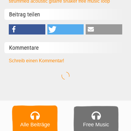
strummed acoustic
gitarre
shaker
free music
loop
Beitrag teilen
Kommentare
Schreib einen Kommentar!
Alle Beiträge
Free Music