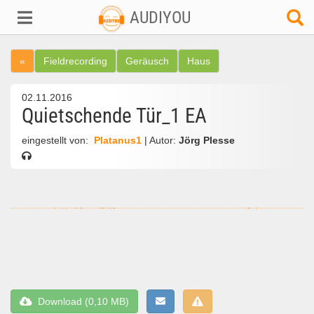
AUDIYOU
«
Fieldrecording
Geräusch
Haus
02.11.2016
Quietschende Tür_1 EA
eingestellt von:
Platanus1
| Autor:
Jörg Plesse
Download (0,10 MB)