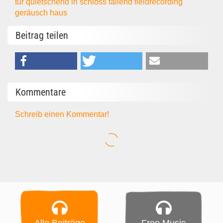
tür
quietschend
in schloss fallend
fieldrecording
geräusch
haus
Beitrag teilen
Kommentare
Schreib einen Kommentar!
Alle Beiträge
Free Music