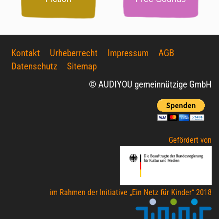
Kontakt
Urheberrecht
Impressum
AGB
Datenschutz
Sitemap
© AUDIYOU gemeinnützige GmbH
Gefördert von
im Rahmen der Initiative „Ein Netz für Kinder“ 2018